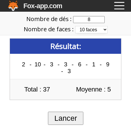
Fox-app.com
Nombre de dés :
Nombre de faces :
Résultat:
2
-
10
-
3
-
3
-
6
-
1
-
9
-
3
Total : 37
Moyenne : 5